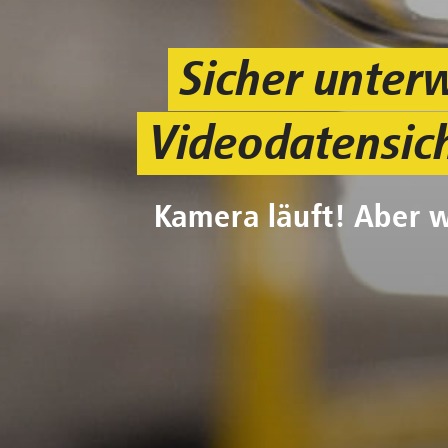
Sicher unter
Videodatensic
Kamera läuft! Aber 