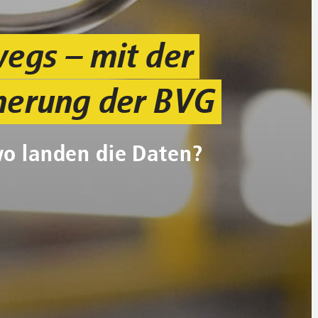
wegs – mit der
herung der BVG
wo landen die Daten?