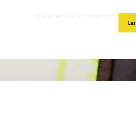
Die Videodatensicherung und Videoüb
Les