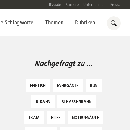
BVG.de
Karriere
Unternehmen
Presse
le Schlagworte
Themen
Rubriken
Nachgefragt zu ...
ENGLISH
FAHRGÄSTE
BUS
U-BAHN
STRASSENBAHN
TRAM
HILFE
NOTRUFSÄULE