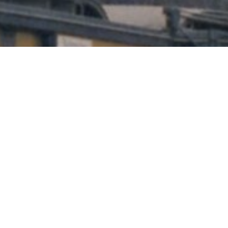
ENGLISH
FAHRGÄSTE
BUS
U-BAHN
STRASSENB