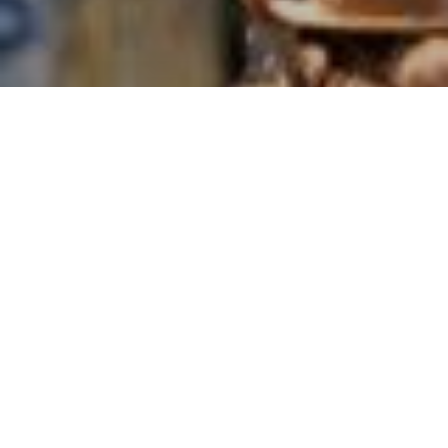
ENGLISH
FAHRGÄSTE
BUS
U-BAHN
STRASSENB
Gemeinsam sicher