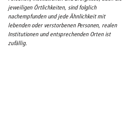
jeweiligen Örtlichkeiten, sind folglich
Nachgefragt zu ...
nachempfunden und jede Ähnlichkeit mit
lebenden oder verstorbenen Personen, realen
ENGLISH
FAHRGÄSTE
BUS
U-BAHN
STRASSENB
Institutionen und entsprechenden Orten ist
zufällig.
Und falls auch du Kontakt zu unserem BVG
Kundendialog aufnehmen möchtest, erfährst du
in unserem Artikel zum
Kundendialog
wie
das funktioniert.