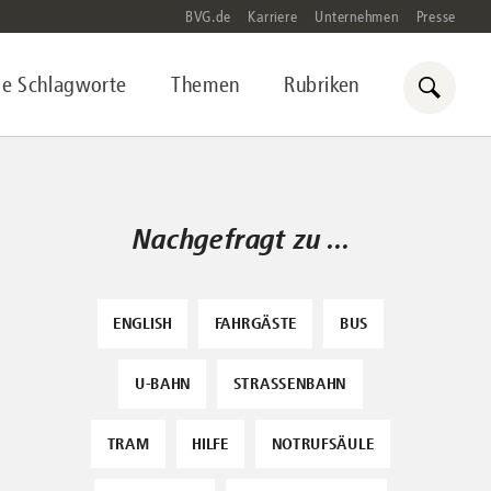
BVG.de
Karriere
Unternehmen
Presse
le Schlagworte
Themen
Rubriken
Nachgefragt zu ...
ENGLISH
FAHRGÄSTE
BUS
U-BAHN
STRASSENBAHN
TRAM
HILFE
NOTRUFSÄULE