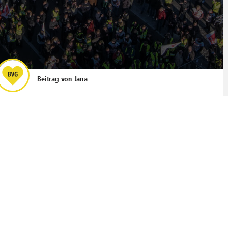
Beitrag von
Jana
g Tarifverhandlungen für ihre
enau das bedeutet und wie es
n kann, erklären wir dir hier.
 wird ein Unternehmen wie die BVG
n diesem Beitrag auf den Grund.
en