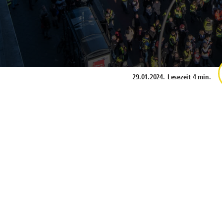
29.01.2024
.
Lesezeit 4 min.
Bei der BVG finden regelmäßi
Mitarbeitenden statt. Was g
dadurch zu einem Streik komme
Was genau heißt "Streik" und warum
bestreikt? Diesen Fragen gehen wir i
Les