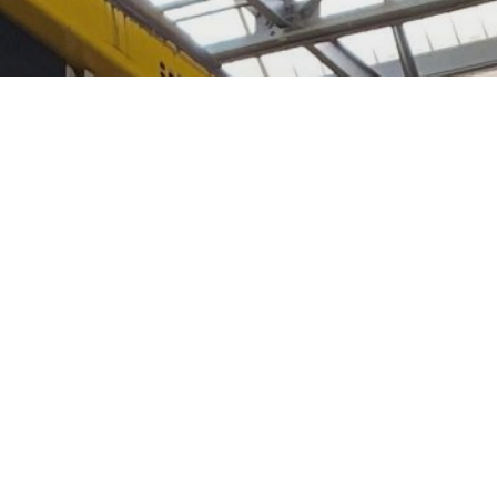
ENGLISH
FAHRGÄSTE
BUS
U-BAHN
STRASSENB