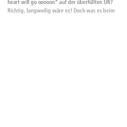
heart will go ooooon” auf der überfüllten U8?
Richtig, langweilig wäre es! Doch was es beim
Musizieren in der BVG zu beachten gilt und wie
du eine entsprechende Musikgenehmigung
dafür beantragen kannst, zeigen wir dir hier.
Lesen