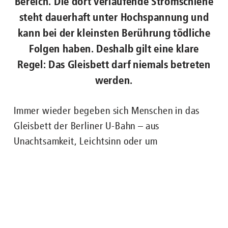
Bereich. Die dort verlaufende Stromschiene
steht dauerhaft unter Hochspannung und
kann bei der kleinsten Berührung tödliche
Folgen haben. Deshalb gilt eine klare
Regel: Das Gleisbett darf niemals betreten
werden.
Nachgefragt zu ...
Immer wieder begeben sich Menschen in das
ENGLISH
FAHRGÄSTE
BUS
U-BAHN
STRASSENB
Gleisbett der Berliner U-Bahn – aus
Unachtsamkeit, Leichtsinn oder um
heruntergefallene Gegenstände aufzuheben.
Was viele dabei unterschätzen: Das Gleisbett ist
ein hochgefährlicher Bereich. Die dort
verlaufende Stromschiene steht dauerhaft unter
Hochspannung und kann bei der kleinsten