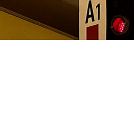
Nachgefragt zu ...
ENGLISH
FAHRGÄSTE
BUS
U-BAHN
STRASSENB