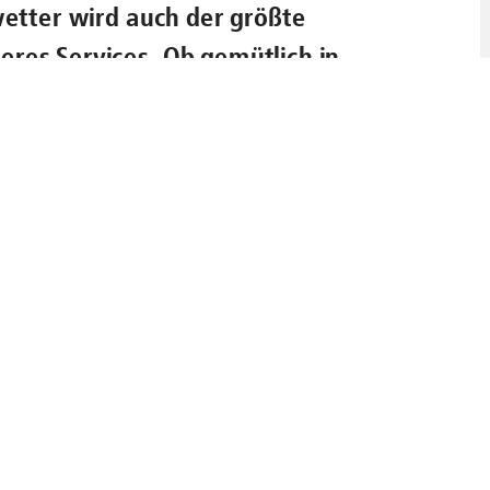
etter wird auch der größte
eres Services. Ob gemütlich in
äumt aus dem Tramfenster dem
wir lassen euch nicht im Regen
hen.
n Rad? Einfach stehen lassen
ne Bahn? Und was gilt es dabei
chten?
 auch der größte Fahrradenthusiast
h in der U-Bahn sitzen oder
rbstlichen Treiben zusehen, wir