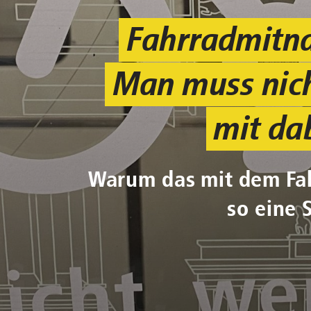
Fahrradmitn
Man muss nic
mit da
Warum das mit dem Fa
so eine 