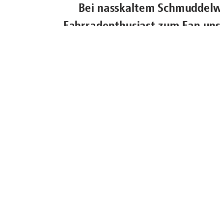
Bei nasskaltem Schmuddelw
Fahrradenthusiast zum Fan uns
der U-Bahn sitzen oder vertr
herbstlichen Treiben zusehen, 
ste
Doch was ist mit dem eigene
oder kann es mit in die trocke
zu bea
Bei nasskaltem Schmuddelwetter wird
zum Fan unseres Services. Ob gemütlic
verträumt aus dem Tramfenster dem he
lassen euch nicht im Regen stehen.