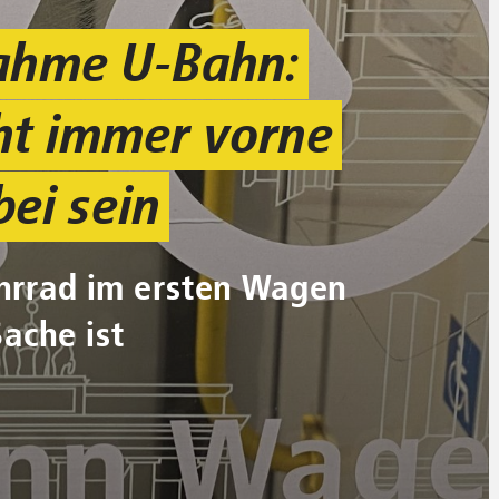
ahme U-Bahn:
ht immer vorne
bei sein
hrrad im ersten Wagen
Sache ist