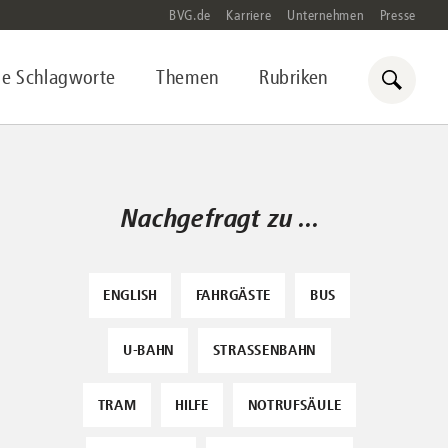
BVG.de
Karriere
Unternehmen
Presse
le Schlagworte
Themen
Rubriken
Nachgefragt zu ...
ENGLISH
FAHRGÄSTE
BUS
U-BAHN
STRASSENBAHN
TRAM
HILFE
NOTRUFSÄULE