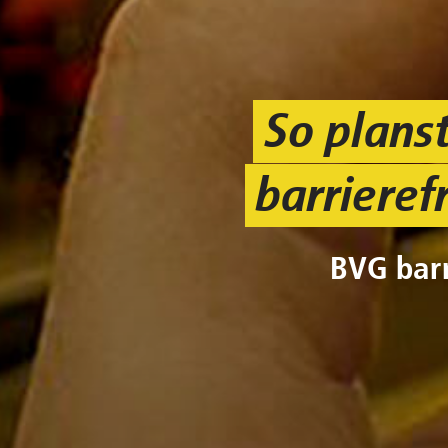
So plans
barrieref
BVG barr