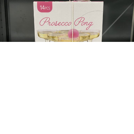
Nachgefragt zu ...
ENGLISH
FAHRGÄSTE
BUS
U-BAHN
STRASSENB
Hopp hopp, rin in Kopp!