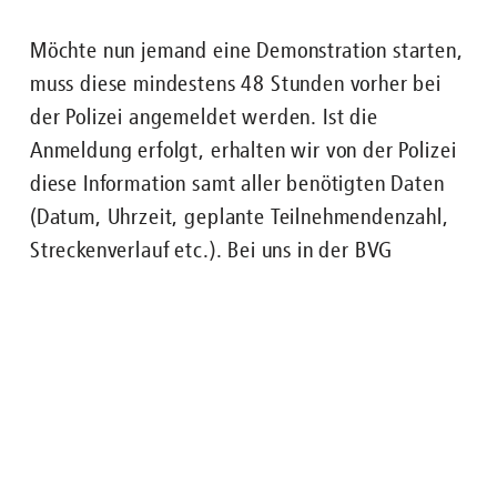
Möchte nun jemand eine Demonstration starten,
muss diese mindestens 48 Stunden vorher bei
der Polizei angemeldet werden. Ist die
Nachgefragt zu ...
Anmeldung erfolgt, erhalten wir von der Polizei
diese Information samt aller benötigten Daten
ENGLISH
FAHRGÄSTE
BUS
U-BAHN
STRASSENB
(Datum, Uhrzeit, geplante Teilnehmendenzahl,
Streckenverlauf etc.). Bei uns in der BVG
kümmert sich ein*e
Veranstaltungskoordinator*in, gemeinsam mit
dem je nach Streckenverlauf der Demonstration
betroffenen Bereich (Omnibus/ Straßenbahn) um
die genaue Planung. Es wird anhand des
geplanten Streckenverlaufes geschaut, welche
Linien betroffen sind und entsprechende