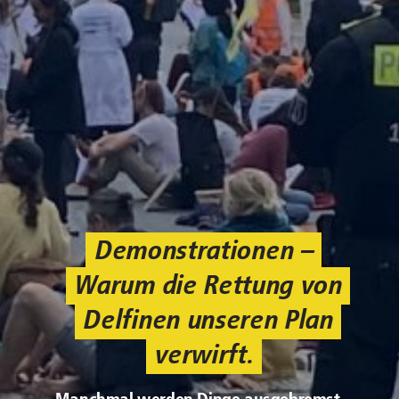
Demonstrationen –
Warum die Rettung von
Delfinen unseren Plan
verwirft.
Manchmal werden Dinge ausgebremst,