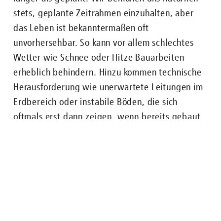
stets, geplante Zeitrahmen einzuhalten, aber
das Leben ist bekanntermaßen oft
unvorhersehbar. So kann vor allem schlechtes
Nachgefragt zu ...
Wetter wie Schnee oder Hitze Bauarbeiten
erheblich behindern. Hinzu kommen technische
Herausforderung wie unerwartete Leitungen im
ENGLISH
FAHRGÄSTE
BUS
U-BAHN
STRASSENB
Erdbereich oder instabile Böden, die sich
oftmals erst dann zeigen, wenn bereits gebaut
wird. Auch Lieferengpässe sind leider keine
Seltenheit und nur schwer einzukalkulieren. Und
natürlich ist die gute alte deutsche Bürokratie
nicht zu vergessen. Denn auch sie gelegentlich
unberechenbar und es müssen oftmals viele
Hürden im Hintergrund genommen werden, die
euch vielleicht so gar nicht bewusst oder